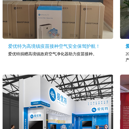
爱优特为高境镇疫苗接种空气安全保驾护航！
爱优特捐赠高境镇政府空气净化器助力疫苗接种。