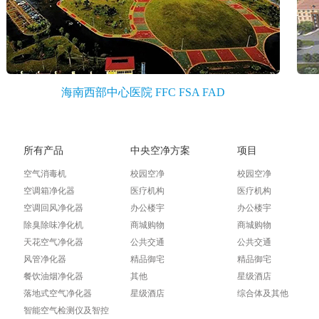
海南西部中心医院 FFC FSA FAD
所有产品
中央空净方案
项目
空气消毒机
校园空净
校园空净
空调箱净化器
医疗机构
医疗机构
空调回风净化器
办公楼宇
办公楼宇
除臭除味净化机
商城购物
商城购物
天花空气净化器
公共交通
公共交通
风管净化器
精品御宅
精品御宅
餐饮油烟净化器
其他
星级酒店
落地式空气净化器
星级酒店
综合体及其他
智能空气检测仪及智控