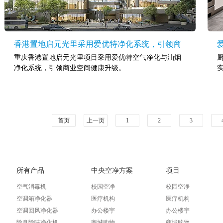
香港置地启元光里采用爱优特净化系统，引领商
重庆香港置地启元光里项目采用爱优特空气净化与油烟
业空间健康升级
净化系统，引领商业空间健康升级。
首页
上一页
1
2
3
所有产品
中央空净方案
项目
空气消毒机
校园空净
校园空净
空调箱净化器
医疗机构
医疗机构
空调回风净化器
办公楼宇
办公楼宇
除臭除味净化机
商城购物
商城购物