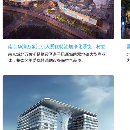
南京华润万象汇引入爱优特油烟净化系统，树立
南京城北万象汇是栖霞区燕子矶新城的双地铁大型商业
商业综合体环保新标杆
体，餐饮区用爱优特油烟设备保空气品质。