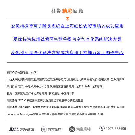
往期
精彩
回顾
爱优特微等离子除臭系统在上海红松农贸市场的成功应用
爱优特为杭州钱塘区智慧谷提供空气净化系统解决方案
爱优特油烟净化解决方案成功应用于邯郸万象汇购物中心
医院介绍来源和备注如下：
中山大学附属肿瘤医院甘肃医院定远院区开诊启用“肿瘤患者大病不出省”成为温暖实景_兰州新闻网
家门口有“医”，中建八局中山大学附属肿瘤医院项目启用_澎湃号·政务_澎湃新闻
甘肃一国家区域医疗中心开诊启用_新闻频道_中国青年网
高效去除PM2.5*依据国家空调设备质量监督检验中心的检测报告
高效杀菌消毒*依据上海市预防医学研究院提供的白色葡萄球菌及空气自然菌的杀灭率报告以及美国
InnovativeBioanalysis实验室成功验证微静电技术空气消毒的高效性 - 中国日报网
淘宝店铺