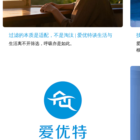
过滤的本质是适配，不是淘汰 | 爱优特谈生活与
生活离不开筛选，呼吸亦是如此。
呼吸的隐形支撑