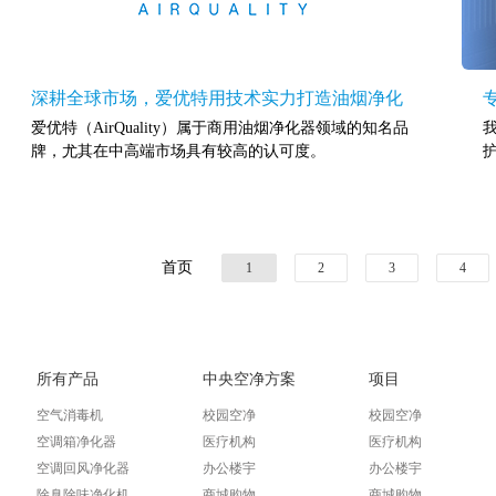
深耕全球市场，爱优特用技术实力打造油烟净化
爱优特（AirQuality）属于商用油烟净化器领域的知名品
优质之选
牌，尤其在中高端市场具有较高的认可度。
首页
1
2
3
4
所有产品
中央空净方案
项目
空气消毒机
校园空净
校园空净
空调箱净化器
医疗机构
医疗机构
空调回风净化器
办公楼宇
办公楼宇
除臭除味净化机
商城购物
商城购物